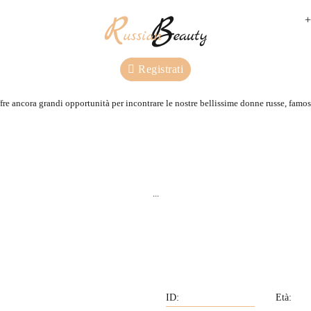
+
Registrati
re ancora grandi opportunità per incontrare le nostre bellissime donne russe, famose
Conosciamo personalmente
Ritiriamo qualsiasi d
tutte le ragazze della nostra
russa per te.
...
agenzia.
Privilegio
Assistenza dell'agenzia
Età: