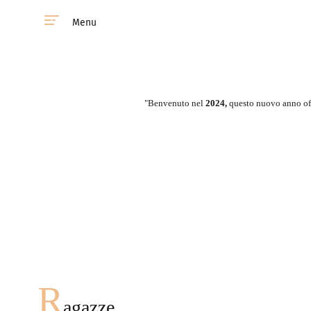
Menu
"Benvenuto nel
2024,
questo nuovo anno off
lei ha una grande
opportunità di incontrare la
nostra ragazza in qualsiasi
paese.
Incontro ovunque
R
agazze