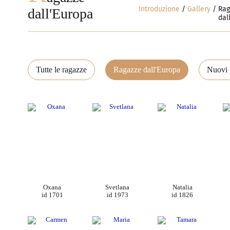
Introduzione
Gallery
Rag
dall'Europa
dal
Tutte le ragazze
Ragazze dall'Europa
Nuovi p
Oxana
Svetlana
Natalia
id 1701
id 1973
id 1826