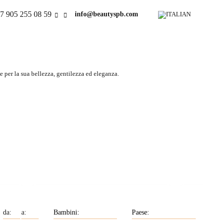
7 905 255 08 59
info@beautyspb.com
 per la sua bellezza, gentilezza ed eleganza.
Le nostre ragazze
onna
conoscono le lingue
straniere.
Nostre ragazze