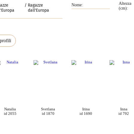
Altezza
azze
Ragazze
(cm):
l'Europa
dall'Europa
rofili
Natalia
Svetlana
Irina
Inna
id 2055
id 1870
id 1690
id 792