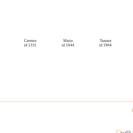
Carmen
Maria
Tamara
id 1331
id 1044
id 1994
Q
ual'è