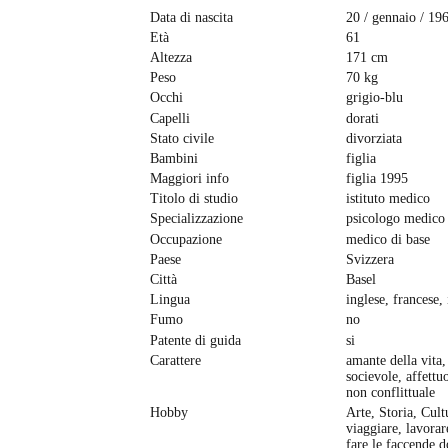
Data di nascita
20 / gennaio / 19
Età
61
Altezza
171 cm
Peso
70 kg
Occhi
grigio-blu
Capelli
dorati
Stato civile
divorziata
Bambini
figlia
Maggiori info
figlia 1995
Titolo di studio
istituto medico
Specializzazione
psicologo medico
Occupazione
medico di base
Paese
Svizzera
Città
Basel
Lingua
inglese, francese, 
Fumo
no
Patente di guida
si
Carattere
amante della vita,
socievole, affettu
non conflittuale
Hobby
Arte, Storia, Cult
viaggiare, lavorar
fare le faccende 