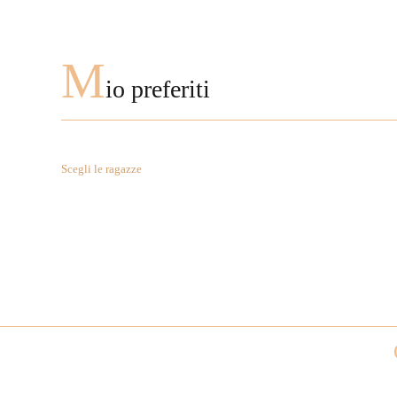
M
io preferiti
Scegli le ragazze