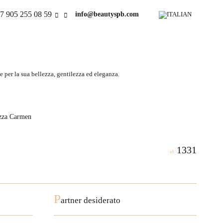
7 905 255 08 59
info@beautyspb.com
 per la sua bellezza, gentilezza ed eleganza.
azza Carmen
1331
id:
P
artner desiderato