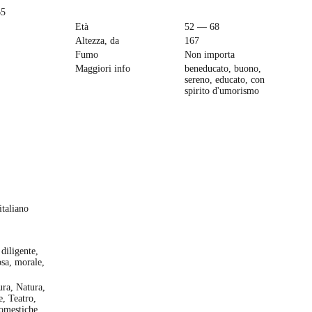
65
Età
52 — 68
Altezza, da
167
Fumo
Non importa
Maggiori info
beneducato, buono,
sereno, educato, con
spirito d'umorismo
italiano
 diligente,
osa, morale,
ura, Natura,
e, Teatro,
domestiche,