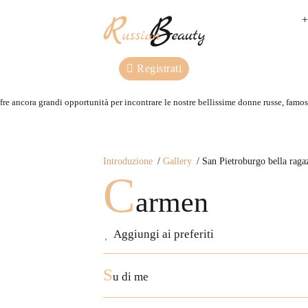
+
Registrati
re ancora grandi opportunità per incontrare le nostre bellissime donne russe, famose
Introduzione
Gallery
San Pietroburgo bella rag
C
armen
Aggiungi ai preferiti
S
u di me