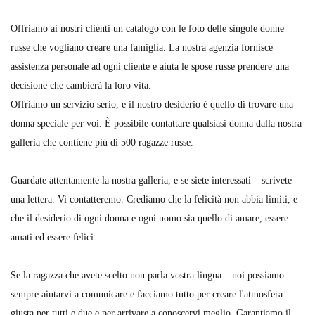
Offriamo ai nostri clienti un catalogo con le foto delle singole donne
russe che vogliano creare una famiglia. La nostra agenzia fornisce
assistenza personale ad ogni cliente e aiuta le spose russe prendere una
decisione che cambierà la loro vita.
Offriamo un servizio serio, e il nostro desiderio è quello di trovare una
donna speciale per voi. È possibile contattare qualsiasi donna dalla nostra
galleria che contiene più di 500 ragazze russe.
Guardate attentamente la nostra galleria, e se siete interessati – scrivete
una lettera. Vi contatteremo. Crediamo che la felicità non abbia limiti, e
che il desiderio di ogni donna e ogni uomo sia quello di amare, essere
amati ed essere felici.
Se la ragazza che avete scelto non parla vostra lingua – noi possiamo
sempre aiutarvi a comunicare e facciamo tutto per creare l'atmosfera
giusta per tutti e due e per arrivare a conoscervi meglio. Garantiamo il