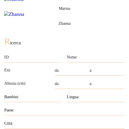
Marina
Zhanna
R
icerca
Età:
Altezza (cm):