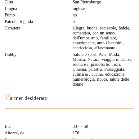
Città
San Pietroburgo
Lingua
inglese
Fumo
no
Patente di guida
si
Carattere
allegra, buona, socievole, fedele,
romantica, con un senso
dell'umorismo, familiare,
emozionante, amo i bambini,
capricciosa, affascinante
Hobby
Salute e sport, Arte, Moda,
Musica, Natura, viaggiare, Danza,
suonare il pianoforte, Fiori,
Cinema, palestra, Passeggiata,
culinaria , cucina, educazione,
numerologia, nuoto, salute delle
donne
P
artner desiderato
Età
33 — 50
Altezza, da
176