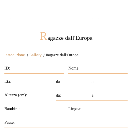
Incontro ovunque
P
R
agazze dall'Europa
Introduzione
Gallery
Ragazze dall'Europa
Età:
Altezza (cm):