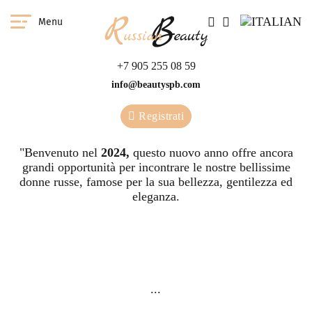
Menu
+7 905 255 08 59
info@beautyspb.com
Registrati
"Benvenuto nel
2024,
questo nuovo anno offre ancora
grandi opportunità per incontrare le nostre bellissime
donne russe, famose per la sua bellezza, gentilezza ed
eleganza.
lei ha una grande
Co
opportunità di incontrare la
tut
...
nostra ragazza in qualsiasi
paese.