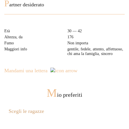
P
artner desiderato
Età
30 — 42
Altezza, da
176
Fumo
Non importa
Maggiori info
gentile, fedele, attento, affettuoso,
chi ama la famiglia, sincero
Mandami una lettera
M
io preferiti
Scegli le ragazze