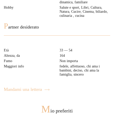
dinamica, familiare
Hobby
Salute e sport, Libri, Cultura,
Natura, Cucire, Cinema, biliardo,
culinaria , cucina
P
artner desiderato
Età
33 — 54
Altezza, da
164
Fumo
Non importa
Maggiori info
fedele, affettuoso, chi ama i
bambini, deciso, chi ama la
famiglia, sincero
Mandami una lettera
M
io preferiti