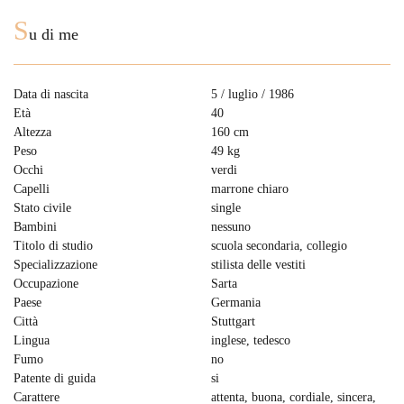
S
u di me
Data di nascita
5 / luglio / 1986
Età
40
Altezza
160 cm
Peso
49 kg
Occhi
verdi
Capelli
marrone chiaro
Stato civile
single
Bambini
nessuno
Titolo di studio
scuola secondaria, сollegio
Specializzazione
stilista delle vestiti
Occupazione
Sarta
Paese
Germania
Città
Stuttgart
Lingua
inglese, tedesco
Fumo
no
Patente di guida
si
Carattere
attenta, buona, cordiale, sincera,