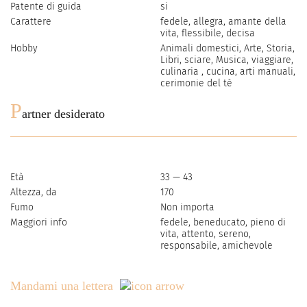
Patente di guida
si
Carattere
fedele, allegra, amante della
vita, flessibile, decisa
Hobby
Animali domestici, Arte, Storia,
Libri, sciare, Musica, viaggiare,
culinaria , cucina, arti manuali,
cerimonie del tè
P
artner desiderato
Età
33 — 43
Altezza, da
170
Fumo
Non importa
Maggiori info
fedele, beneducato, pieno di
vita, attento, sereno,
responsabile, amichevole
Mandami una lettera