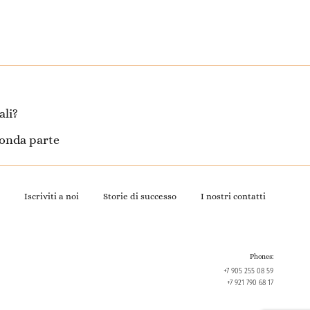
ali?
econda parte
Iscriviti a noi
Storie di successo
I nostri contatti
Phones:
+7 905 255 08 59
+7 921 790 68 17