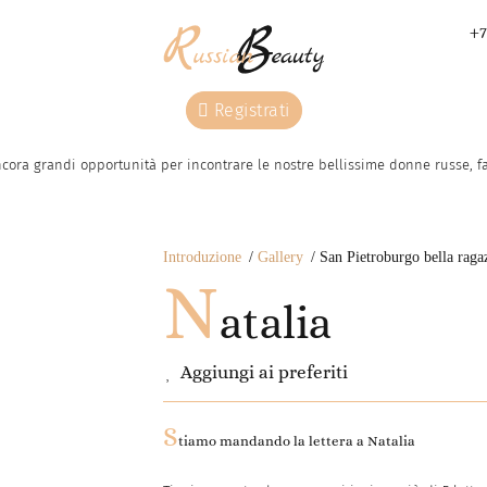
+7
Registrati
ora grandi opportunità per incontrare le nostre bellissime donne russe, fa
Introduzione
Gallery
San Pietroburgo bella raga
N
atalia
Aggiungi ai preferiti
S
tiamo mandando la lettera a
Natalia