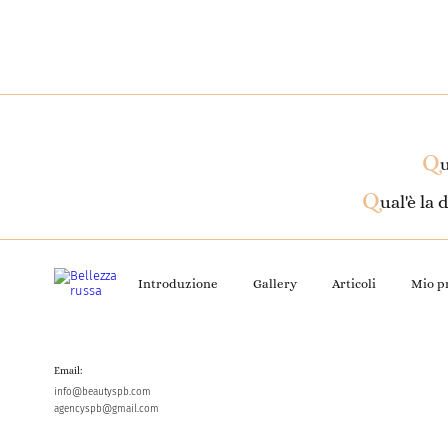
Q
u
Q
ual'è la
Introduzione
Gallery
Articoli
Mio pr
Email:
info@beautyspb.com
agencyspb@gmail.com