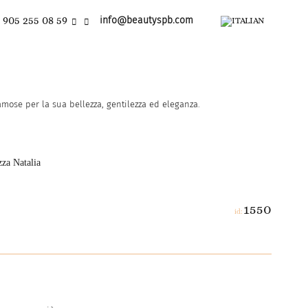
 905 255 08 59
info@beautyspb.com
mose per la sua bellezza, gentilezza ed eleganza.
zza Natalia
1550
id: