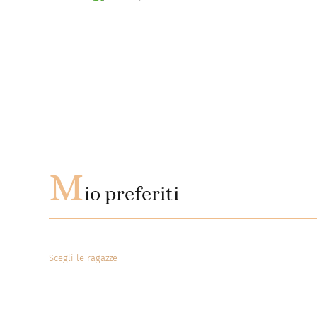
M
io preferiti
Scegli le ragazze