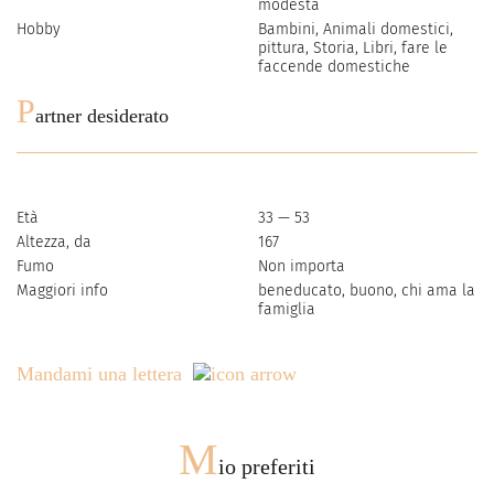
modesta
Hobby
Bambini, Animali domestici,
pittura, Storia, Libri, fare le
faccende domestiche
P
artner desiderato
Età
33 — 53
Altezza, da
167
Fumo
Non importa
Maggiori info
beneducato, buono, chi ama la
famiglia
Mandami una lettera
M
io preferiti