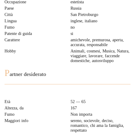
Occupazione
estetista
Paese
Russia
Città
San Pietroburgo
Lingua
inglese, italiano
Fumo
no
Patente di guida
si
Carattere
amichevole, premurosa, aperta,
accurata, responsabile
Hobby
Animali, cosmesi, Musica, Natura,
viaggiare, lavorare, faccende
domestiche, autosviluppo
P
artner desiderato
Età
52 — 65
Altezza, da
167
Fumo
Non importa
Maggiori info
sereno, socievole, deciso,
romantico, chi ama la famiglia,
respettato