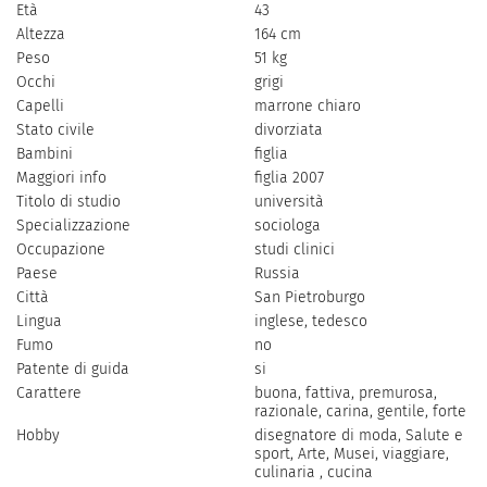
Età
43
Altezza
164 cm
Peso
51 kg
Occhi
grigi
Capelli
marrone chiaro
Stato civile
divorziata
Bambini
figlia
Maggiori info
figlia 2007
Titolo di studio
università
Specializzazione
sociologa
Occupazione
studi clinici
Paese
Russia
Città
San Pietroburgo
Lingua
inglese, tedesco
Fumo
no
Patente di guida
si
Carattere
buona, fattiva, premurosa,
razionale, carina, gentile, forte
Hobby
disegnatore di moda, Salute e
sport, Arte, Musei, viaggiare,
culinaria , cucina