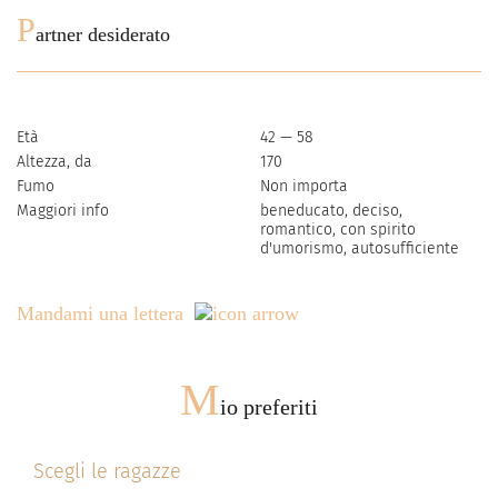
P
artner desiderato
Età
42 — 58
Altezza, da
170
Fumo
Non importa
Maggiori info
beneducato, deciso,
romantico, con spirito
d'umorismo, autosufficiente
Mandami una lettera
M
io preferiti
Scegli le ragazze