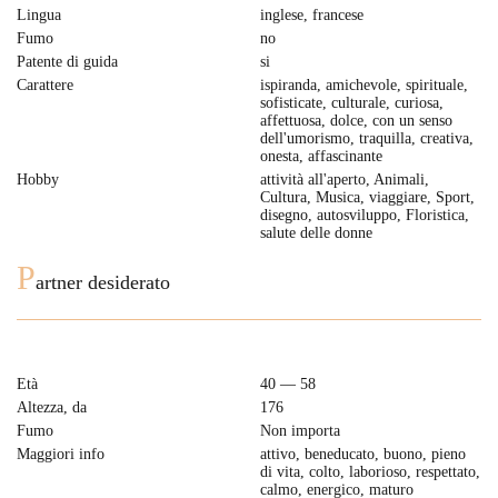
Lingua
inglese, francese
Fumo
no
Patente di guida
si
Carattere
ispiranda, amichevole, spirituale,
sofisticate, culturale, curiosa,
affettuosa, dolce, con un senso
dell'umorismo, traquilla, creativa,
onesta, affascinante
Hobby
attività all'aperto, Animali,
Cultura, Musica, viaggiare, Sport,
disegno, autosviluppo, Floristica,
salute delle donne
P
artner desiderato
Età
40 — 58
Altezza, da
176
Fumo
Non importa
Maggiori info
attivo, beneducato, buono, pieno
di vita, colto, laborioso, respettato,
сalmo, energico, maturo