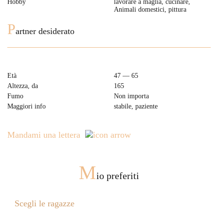
Hobby
lavorare a maglia, cucinare,
Animali domestici, pittura
P
artner desiderato
Età
47 — 65
Altezza, da
165
Fumo
Non importa
Maggiori info
stabile, paziente
Mandami una lettera
M
io preferiti
Scegli le ragazze