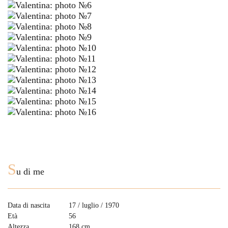
S
u di me
Data di nascita
17 / luglio / 1970
Età
56
Altezza
168 cm