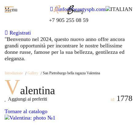
info@beautyspb.com
Menu
+7 905 255 08 59
Registrati
"Benvenuto nel
2024,
questo nuovo anno offre ancora
grandi opportunità per incontrare le nostre bellissime
donne russe, famose per la sua bellezza, gentilezza ed
eleganza.
Introduzione
Gallery
San Pietroburgo bella ragazza Valentina
V
alentina
1778
Aggiungi ai preferiti
id:
Tornare al catalogo