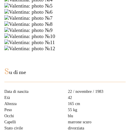
S
u di me
Data di nascita
22 / novembre / 1983
Età
42
Altezza
165 cm
Peso
55 kg
Occhi
blu
Capelli
marrone scuro
Stato civile
divorziata