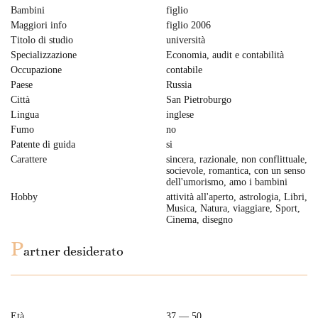
Bambini
figlio
Maggiori info
figlio 2006
Titolo di studio
università
Specializzazione
Economia, audit e contabilità
Occupazione
contabile
Paese
Russia
Città
San Pietroburgo
Lingua
inglese
Fumo
no
Patente di guida
si
Carattere
sincera, razionale, non conflittuale,
socievole, romantica, con un senso
dell'umorismo, amo i bambini
Hobby
attività all'aperto, astrologia, Libri,
Musica, Natura, viaggiare, Sport,
Cinema, disegno
P
artner desiderato
Età
37 — 50