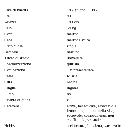
Data di nascita
18 / giugno / 1986
Età
40
Altezza
180 cm
Peso
64 kg
Occhi
marroni
Capelli
marrone scuro
Stato civile
single
Bambini
nessuno
Titolo di studio
università
Specializzazione
giurista
Occupazione
TV presentatrice
Paese
Russia
Città
Mosca
Lingua
inglese
Fumo
no
Patente di guida
si
Carattere
attiva, beneducata, amichevole,
femminile, amante della vita,
socievole, compromessa, non
conflittuale, sensuale
Hobby
architettura, bicicletta, vacanza in