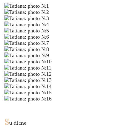
S
u di me