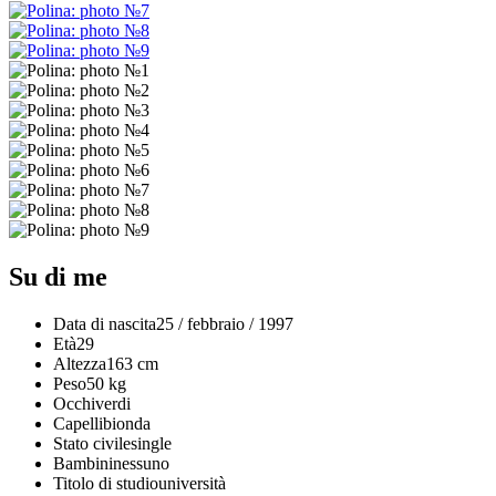
Su di me
Data di nascita
25 / febbraio / 1997
Età
29
Altezza
163 cm
Peso
50 kg
Occhi
verdi
Capelli
bionda
Stato civile
single
Bambini
nessuno
Titolo di studio
università