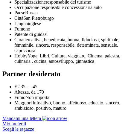
Specializzazione
responsabile del turismo
Occupazione
responsabile concessionaria auto
Paese
Russia
Città
San Pietroburgo
Lingua
inglese
Fumo
no
Patente di guida
si
Carattere
attiva, beneducata, buona, fiduciosa, spirituale,
femminile, sincera, responsabile, determinata, sensuale,
capricciosa
Hobby
Yoga, Libri, Cultura, viaggiare, Cinema, palestra,
culinaria , cucina, autosviluppo, ginnastica
Partner desiderato
Età
35 — 45
Altezza, da
170
Fumo
Non importa
Maggiori info
attivo, buono, affettuoso, educato, sincero,
ambizioso, positivo, maturo
Mandami una lettera
Mio preferiti
Scegli le ragazze