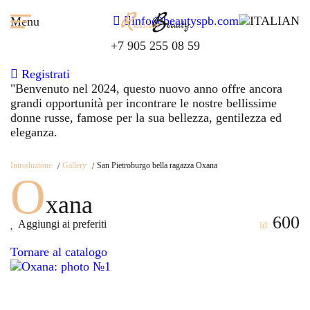
info@beautyspb.com
Menu
+7 905 255 08 59
Registrati
"Benvenuto nel
2024,
questo nuovo anno offre ancora
grandi opportunità per incontrare le nostre bellissime
donne russe, famose per la sua bellezza, gentilezza ed
eleganza.
Introduzione
Gallery
San Pietroburgo bella ragazza Oxana
O
xana
600
Aggiungi ai preferiti
id:
Tornare al catalogo