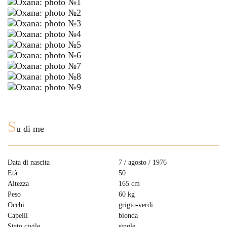
S
u di me
Data di nascita
7 / agosto / 1976
Età
50
Altezza
165 cm
Peso
60 kg
Occhi
grigio-verdi
Capelli
bionda
Stato civile
single