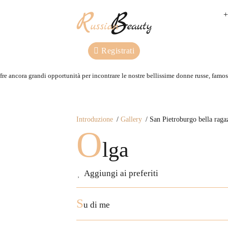
+
Registrati
re ancora grandi opportunità per incontrare le nostre bellissime donne russe, famose
Introduzione
Gallery
San Pietroburgo bella raga
O
lga
Aggiungi ai preferiti
S
u di me