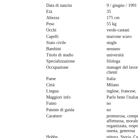
Data di nascita
9 / giugno / 1991
Età
35
Altezza
175 cm
Peso
55 kg
Occhi
verde-castani
Capelli
marrone scuro
Stato civile
single
Bambini
nessuno
Titolo di studio
università
Specializzazione
filologa
Occupazione
manager del lavo
clienti
Paese
Italia
Città
Milano
Lingua
inglese, francese, 
Maggiori info
Parlo bene l'italia
Fumo
no
Patente di guida
no
Carattere
premurosa, compr
affettuosa, morale
organizzata, respo
onesta, generosa
Hobby
pittura, Storia, Cu