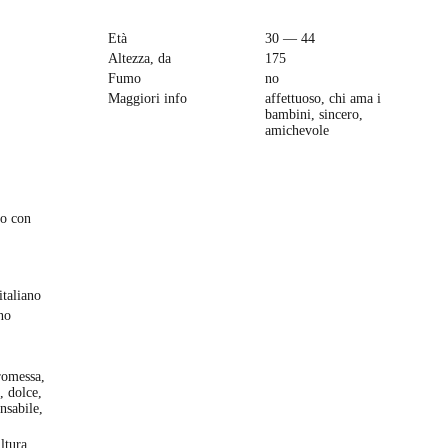
Età
30 — 44
Altezza, da
175
Fumo
no
Maggiori info
affettuoso, chi ama i
bambini, sincero,
amichevole
ro con
italiano
no
omessa,
, dolce,
nsabile,
ltura,