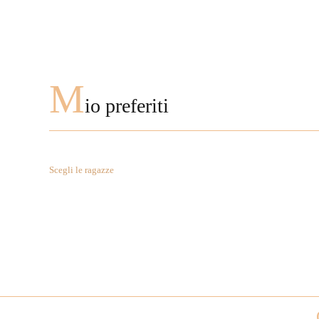
M
io preferiti
Scegli le ragazze