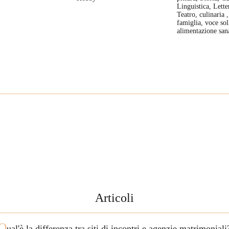
Linguistica, Lette
Teatro, culinaria ,
famiglia, voce soli
alimentazione san
Articoli
Q
ual'è la differenza tra siti di incontri e agenzie matrimoniali