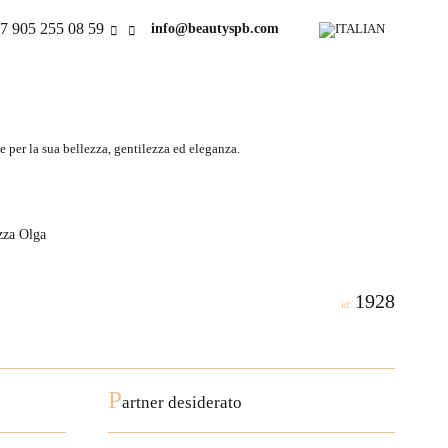
7 905 255 08 59
info@beautyspb.com
 per la sua bellezza, gentilezza ed eleganza.
zza Olga
1928
id:
P
artner desiderato