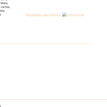
ratura,
 cucina,
sta,
a
Mandami una lettera
?