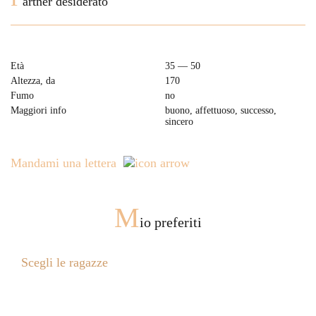
artner desiderato
Età
35 — 50
Altezza, da
170
Fumo
no
Maggiori info
buono, affettuoso, successo,
sincero
Mandami una lettera
M
io preferiti
Scegli le ragazze