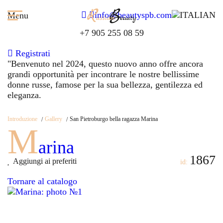
info@beautyspb.com
Menu
+7 905 255 08 59
Registrati
"Benvenuto nel
2024,
questo nuovo anno offre ancora
grandi opportunità per incontrare le nostre bellissime
donne russe, famose per la sua bellezza, gentilezza ed
eleganza.
Introduzione
Gallery
San Pietroburgo bella ragazza Marina
M
arina
1867
Aggiungi ai preferiti
id:
Tornare al catalogo