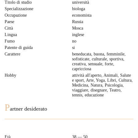
Titolo di studio
università
Specializzazione
biologa
Occupazione
economista
Paese
Russia
Città
Mosca
Lingua
inglese
Fumo
no
Patente di guida
si
Carattere
beneducata, buona, femminile,
sofisticate, culturale, sportiva,
creativa, sensuale, forte,
capricciosa
Hobby
attività all'aperto, Animali, Salute
e sport, Arte, Yoga, Libri, Cultura,
Medicina, Natura, Psicologia,
viaggiare, disegnare, Teatro,
tennis, educazione
P
artner desiderato
Età
38 — 50