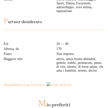
Sport, Danza, Escursioni,
autosviluppo, voce solista,
equitazione
P
artner desiderato
Età
26 — 40
Altezza, da
170
Fumo
Non importa
Maggiori info
attivo, senza brutte abitudini,
gentile, fedele, premuroso, pieno
di vita, attento, di buon salute, chi
ama i bambini, sereno, deciso
Mandami una lettera
M
io preferiti