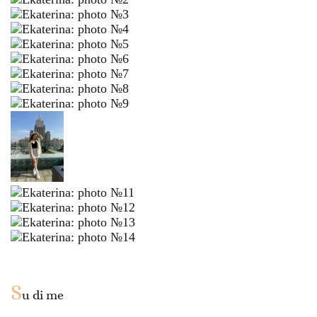
S
u di me