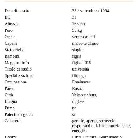
Data di nascita
22 / settembre / 1994
Età
31
Altezza
165 cm
Peso
55 kg
Occhi
verde-castani
Capelli
marrone chiaro
Stato civile
single
Bambini
figlia
Maggiori info
figlia 2019
Titolo di studio
università
Specializzazione
filologa
Occupazione
Freelancer
Paese
Russia
Città
Yekaterinburg
Lingua
inglese
Fumo
no
Patente di guida
si
Carattere
gentile, aperta, socievole,
responsabile, felice, emozionante,
energica
Hobby
Libri, Cultura, Giardinaggio,