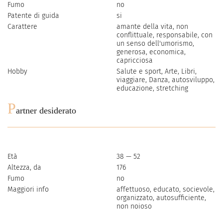
Fumo
no
Patente di guida
si
Carattere
amante della vita, non
conflittuale, responsabile, con
un senso dell'umorismo,
generosa, economica,
capricciosa
Hobby
Salute e sport, Arte, Libri,
viaggiare, Danza, autosviluppo,
educazione, stretching
P
artner desiderato
Età
38 — 52
Altezza, da
176
Fumo
no
Maggiori info
affettuoso, educato, socievole,
organizzato, autosufficiente,
non noioso