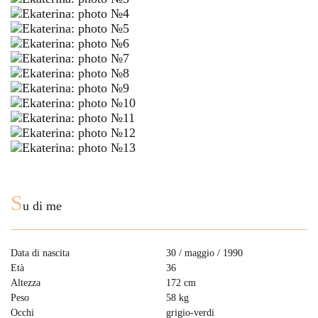
S
u di me
Data di nascita
30 / maggio / 1990
Età
36
Altezza
172 cm
Peso
58 kg
Occhi
grigio-verdi