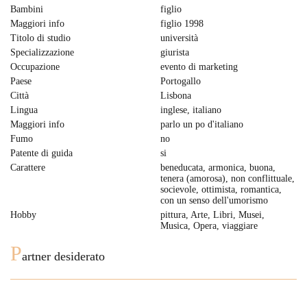
Bambini
figlio
Maggiori info
figlio 1998
Titolo di studio
università
Specializzazione
giurista
Occupazione
evento di marketing
Paese
Portogallo
Città
Lisbona
Lingua
inglese, italiano
Maggiori info
parlo un po d'italiano
Fumo
no
Patente di guida
si
Carattere
beneducata, armonica, buona,
tenera (amorosa), non conflittuale,
socievole, ottimista, romantica,
con un senso dell'umorismo
Hobby
pittura, Arte, Libri, Musei,
Musica, Opera, viaggiare
P
artner desiderato