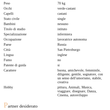
Peso
70 kg
Occhi
verde-castani
Capelli
castani
Stato civile
single
Bambini
nessuno
Titolo di studio
istituto
Specializzazione
infermiera
Occupazione
lavoratrice autonoma
Paese
Russia
Città
San Pietroburgo
Lingua
inglese
Fumo
no
Patente di guida
si
Carattere
buona, amichevole, femminile,
diligente, gentile, sognatore, con
un senso dell'umorismo, stabile,
creativa
Hobby
pittura, Animali, Musica,
viaggiare, disegnare, Danza,
Cinema, autosviluppo
P
artner desiderato