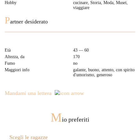
Hobby
cucinare, Storia, Moda, Musei,
viaggiare
P
artner desiderato
Età
43 — 60
Altezza, da
170
Fumo
no
Maggiori info
galante, buono, attento, con spirito
d'umorismo, generoso
Mandami una lettera
M
io preferiti
Scegli le ragazze