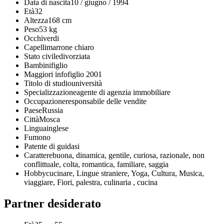
Data di nascita
10 / giugno / 1994
Età
32
Altezza
168 cm
Peso
53 kg
Occhi
verdi
Capelli
marrone chiaro
Stato civile
divorziata
Bambini
figlio
Maggiori info
figlio 2001
Titolo di studio
università
Specializzazione
agente di agenzia immobiliare
Occupazione
responsabile delle vendite
Paese
Russia
Città
Mosca
Lingua
inglese
Fumo
no
Patente di guida
si
Carattere
buona, dinamica, gentile, curiosa, razionale, non
conflittuale, colta, romantica, familiare, saggia
Hobby
cucinare, Lingue straniere, Yoga, Cultura, Musica,
viaggiare, Fiori, palestra, culinaria , cucina
Partner desiderato