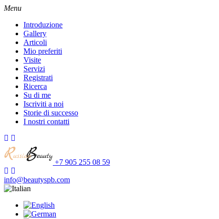
Menu
Introduzione
Gallery
Articoli
Mio preferiti
Visite
Servizi
Registrati
Ricerca
Su di me
Iscriviti a noi
Storie di successo
I nostri contatti
+7 905 255 08 59
info@beautyspb.com