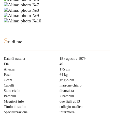
S
u di me
Data di nascita
18 / agosto / 1979
Età
46
Altezza
175 cm
Peso
64 kg
Occhi
grigio-blu
Capelli
marrone chiaro
Stato civile
divorziata
Bambini
2 bambini
Maggiori info
due figli 2013
Titolo di studio
collegio medico
Specializzazione
infermiera