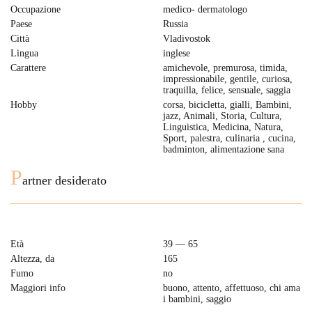
Occupazione
medico- dermatologo
Paese
Russia
Città
Vladivostok
Lingua
inglese
Carattere
amichevole, premurosa, timida,
impressionabile, gentile, curiosa,
traquilla, felice, sensuale, saggia
Hobby
corsa, bicicletta, gialli, Bambini,
jazz, Animali, Storia, Cultura,
Linguistica, Medicina, Natura,
Sport, palestra, culinaria , cucina,
badminton, alimentazione sana
P
artner desiderato
Età
39 — 65
Altezza, da
165
Fumo
no
Maggiori info
buono, attento, affettuoso, chi ama
i bambini, saggio